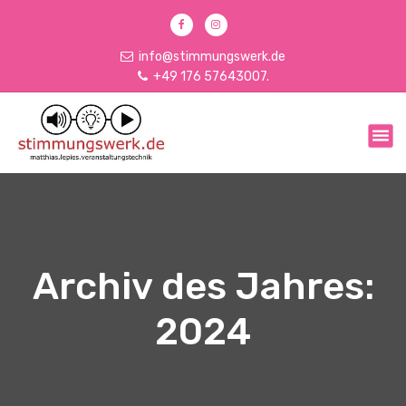
Z
u
m
info@stimmungswerk.de
I
+49 176 57643007.
n
h
matthias.lepies.veranstalltungstechnik
a
l
t
s
p
r
i
n
Archiv des Jahres:
g
e
2024
n