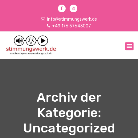
Z
u
m
info@stimmungswerk.de
I
+49 176 57643007.
n
h
matthias.lepies.veranstalltungstechnik
a
l
t
s
p
r
i
n
Archiv der
g
e
Kategorie:
n
Uncategorized